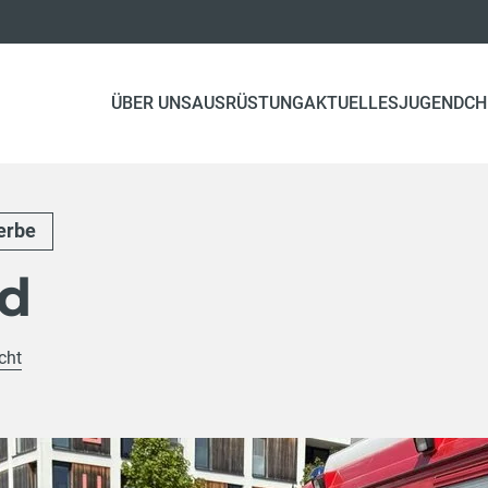
ÜBER UNS
AUSRÜSTUNG
AKTUELLES
JUGEND
CH
erbe
d
cht