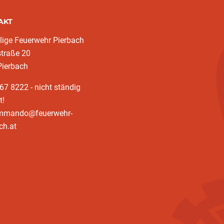
AKT
llige Feuerwehr Pierbach
traße 20
Pierbach
67 8222 - nicht ständig
t!
mmando@feuerwehr-
ch.at