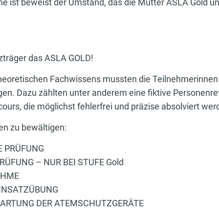
e ist beweist der Umstand, das die Mutter ASLA Gold u
tzträger das ASLA GOLD!
heoretischen Fachwissens mussten die Teilnehmerinnen 
gen. Dazu zählten unter anderem eine fiktive Personenre
ours, die möglichst fehlerfrei und präzise absolviert we
en zu bewältigen:
E PRÜFUNG
RÜFUNG – NUR BEI STUFE Gold
AHME
EINSATZÜBUNG
 WARTUNG DER ATEMSCHUTZGERÄTE