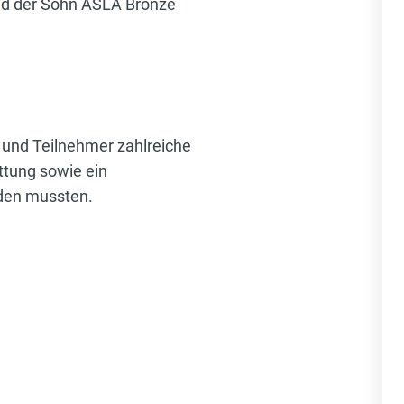
nd der Sohn ASLA Bronze
und Teilnehmer zahlreiche
ttung sowie ein
rden mussten.