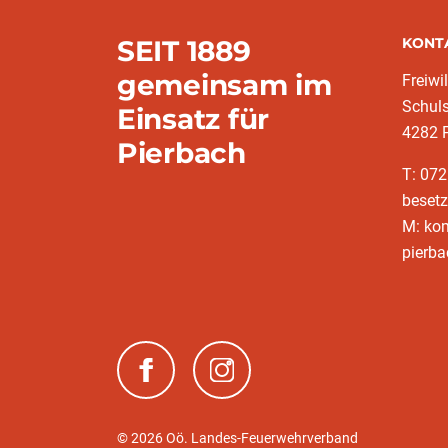
SEIT 1889
KONT
gemeinsam im
Freiwi
Schuls
Einsatz für
4282 
Pierbach
T: 072
besetz
M: ko
pierba
(neues Fenster)
(neues Fenster)
© 2026 Oö. Landes-Feuerwehrverband