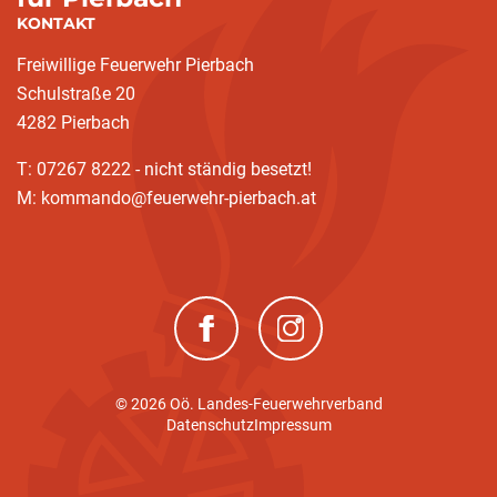
KONTAKT
Freiwillige Feuerwehr Pierbach
Schulstraße 20
4282 Pierbach
T: 07267 8222 - nicht ständig besetzt!
M: kommando@feuerwehr-pierbach.at
(neues Fenster)
(neues Fenster)
© 2026 Oö. Landes-Feuerwehrverband
(current)
Datenschutz
Impressum